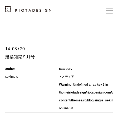
14. 08 / 20
建築知識９月号
author
category
sekimoto
>
メディア
Warning
: Undefined array key 1 in
/home/riotadesign/riotadesign.com/pub
content/themes/rd/blog/single_sekimot
on line
50