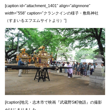
[caption id="attachment_1401" align="alignnone"
width="558" caption="クランクインの様子・敷島神社
（すまいるエフエムサイトより）"]
[/caption]地元・志木市で映画『武蔵野S町物語』の撮影
がはじまりました．