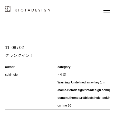
11. 08 / 02
クランクイン！
author
category
sekimoto
>
生活
Warning
: Undefined array key 1 in
/home/riotadesign/riotadesign.com/pub
content/themes/rd/blog/single_sekimot
on line
50