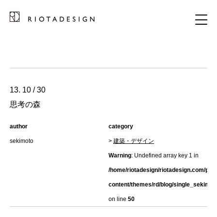
13. 10 / 30
思考の森
author
category
sekimoto
>
建築・デザイン
Warning
: Undefined array key 1 in
/home/riotadesign/riotadesign.com/pub
content/themes/rd/blog/single_sekimot
on line
50