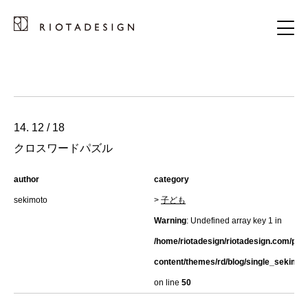
14. 12 / 18
クロスワードパズル
author
category
sekimoto
>
子ども
Warning
: Undefined array key 1 in
/home/riotadesign/riotadesign.com/pub
content/themes/rd/blog/single_sekimot
on line
50