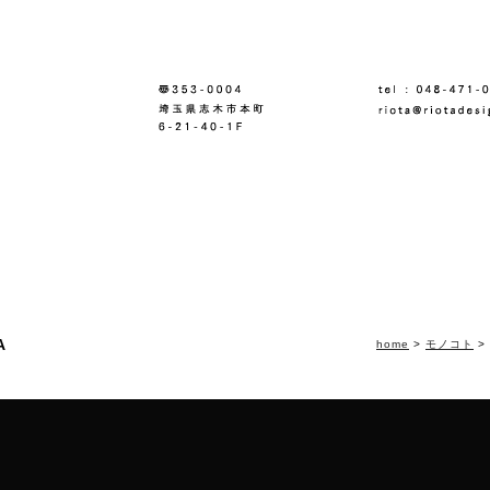
A
home
>
モノコト
>