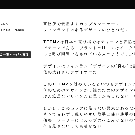
事務所で愛用するカップ＆ソーサー．
EEMA
フィンランドの名作デザインのひとつだ．
 by Kaj Franck
TEEMAは日本の売り場ではティーマと表
でテーマである．ブランドのiitalaはイ
っと呼び間違いをされている人のようで，少
デザインはフィンランドデザインの”良心”
僕の大好きなデザイナーだ．
このTEEMAを眺めているといつもデザイン
何のためのデザインか，誰のためのデザイン
ぶん退屈なデザインだと思うかもしれない．
しかし，このカップに足りない要素はあるだ
奇をてらわず，握りやすい取手と使い勝手の
価格．ソーサーにはカップのへこみがないの
何も足さない，何も引かない．