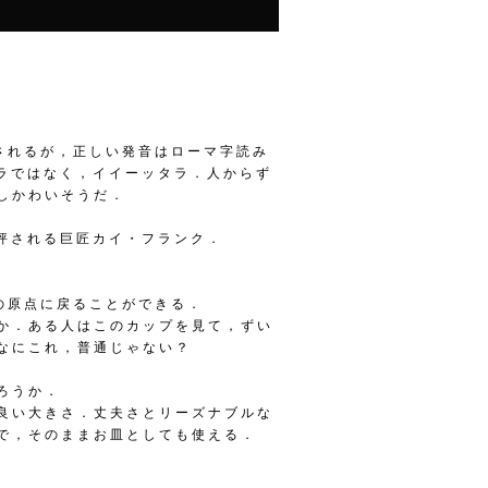
記されるが，正しい発音はローマ字読み
ッタラではなく，イイーッタラ．人からず
しかわいそうだ．
と評される巨匠カイ・フランク．
の原点に戻ることができる．
か．ある人はこのカップを見て，ずい
なにこれ，普通じゃない？
ろうか．
良い大きさ．丈夫さとリーズナブルな
で，そのままお皿としても使える．