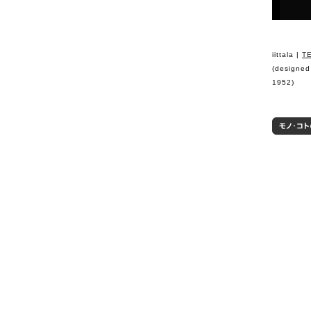
iittala |
T
(designed
1952)