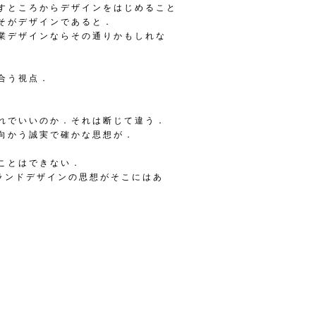
すところからデザインをはじめること
そがデザインであると．
業デザインならその通りかもしれな
合う視点．
れでいいのか．それは断じて違う．
向かう誠実で確かな思想が．
ことはできない．
ンランドデザインの思想がそこにはあ