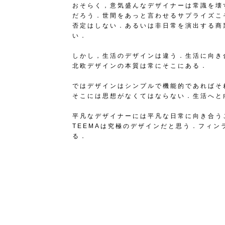
おそらく，意気盛んなデザイナーは常識を壊
だろう．世間をあっと言わせるサプライズこ
否定はしない．あるいは非日常を演出する商
い．
しかし，生活のデザインは違う．生活に向き
北欧デザインの本質は常にそこにある．
ではデザインはシンプルで機能的であればそ
そこには思想がなくてはならない．生活へと
平凡なデザイナーには平凡な日常に向き合う
TEEMAは究極のデザインだと思う．フィ
る．