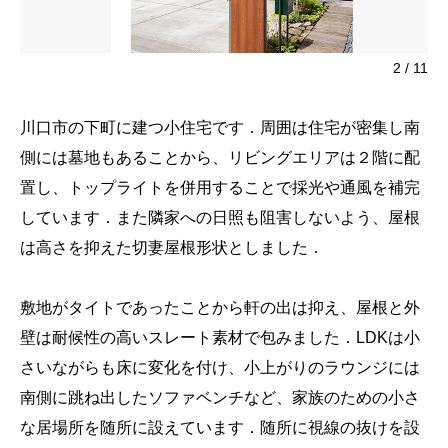
2
/
11
川口市の下町に建つ小住宅です．周囲は住宅が密集し南
側には墓地もあることから、リビングエリアは２階に配
置し、トップライトを併用することで採光や通風を補完
しています．また隣家への日照も阻害しないよう、屋根
は高さを抑えた切妻屋根形状としました．
敷地がタイトであったことから軒の出は抑え、屋根と外
壁は耐候性の高いスレート素材で包みました．LDKは小
さいながらも床に変化を付け、小上がりのラウンジには
南側に跳ね出したソファベンチなど、家族のための小さ
な居場所を随所に設えています．随所に視線の抜けを設