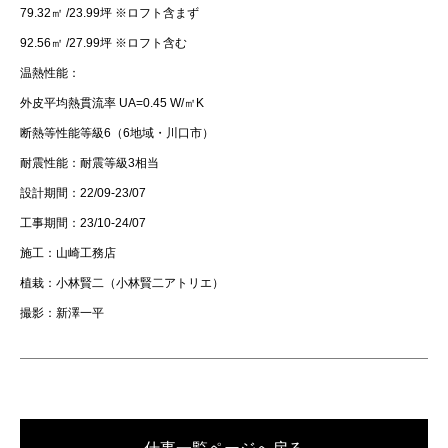
79.32㎡ /23.99坪 ※ロフト含まず
92.56㎡ /27.99坪 ※ロフト含む
温熱性能：
外皮平均熱貫流率 UA=0.45 W/㎡K
断熱等性能等級6（6地域・川口市）
耐震性能：耐震等級3相当
設計期間：22/09-23/07
工事期間：23/10-24/07
施工：山崎工務店
植栽：小林賢二（小林賢二アトリエ）
撮影：新澤一平