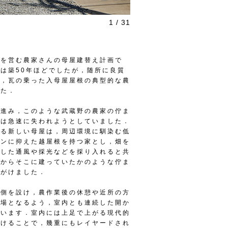
1 / 31
園を営む農家さんの母屋建替え計画で
は築50年ほどでしたが，随所に良質
れ，瓦の乗った入母屋屋根の典型的な農
した．
が進み，このような武蔵野の農家の佇ま
観は急速に失われようとしていました．
わる新しい母屋は，周辺環境に馴染む低
ョンに抑えた越屋根を持つ家とし，畑を
用した通風や採光などを採り入れると共
昔からそこに建っていたかのような佇ま
心がけました．
縁側を設け，農作業後の休憩や近所の方
の場となるよう，室内とも連続した開か
ています．室内には上足で上がる現代的
設けることで，幾重にもレイヤードされ