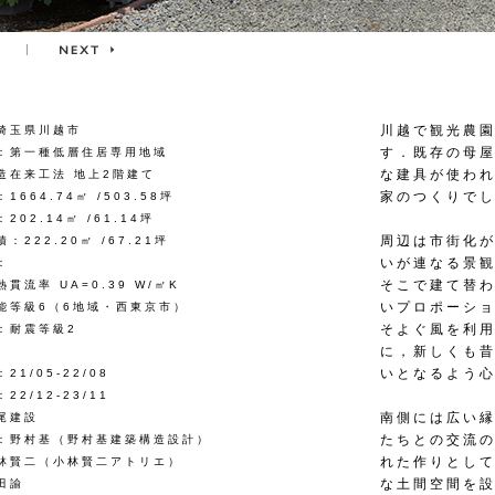
川越で観光農
埼玉県川越市
す．既存の母屋
：第一種低層住居専用地域
な建具が使わ
造在来工法 地上2階建て
家のつくりで
1664.74㎡ /503.58坪
202.14㎡ /61.14坪
周辺は市街化
：222.20㎡ /67.21坪
いが連なる景
：
そこで建て替
貫流率 UA=0.39 W/㎡K
いプロポーシ
能等級6（6地域・西東京市）
そよぐ風を利
：耐震等級2
に，新しくも
いとなるよう
21/05-22/08
22/12-23/11
南側には広い
尾建設
たちとの交流
：野村基（野村基建築構造設計）
れた作りとし
林賢二（小林賢二アトリエ）
な土間空間を
田諭