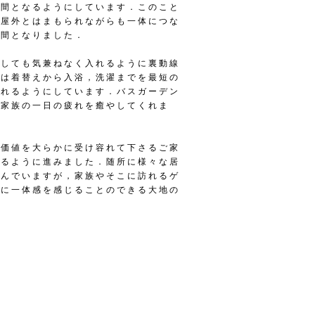
空間となるようにしています．このこと
と屋外とはまもられながらも一体につな
空間となりました．
宅しても気兼ねなく入れるように裏動線
後は着替えから入浴，洗濯までを最短の
られるようにしています．バスガーデン
，家族の一日の疲れを癒やしてくれま
な価値を大らかに受け容れて下さるご家
れるように進みました．随所に様々な居
こんでいますが，家族やそこに訪れるゲ
常に一体感を感じることのできる大地の