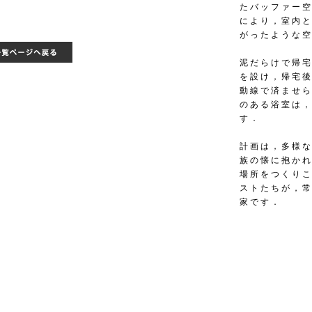
たバッファー
により，室内
がったような
泥だらけで帰
を設け，帰宅
動線で済ませ
のある浴室は
す．
計画は，多様
族の懐に抱か
場所をつくり
ストたちが，
家です．