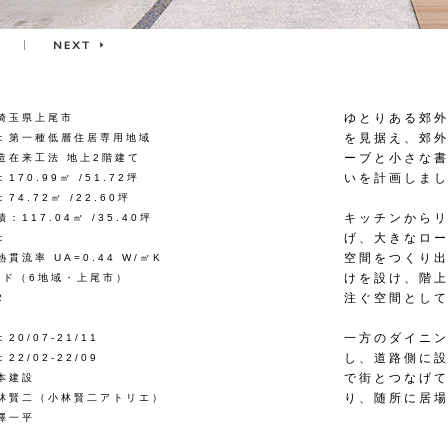
ゆとりある郊
埼玉県上尾市
を見据え、郊
：第一種低層住居専用地域
ーブと小さな
造在来工法 地上2階建て
いを計画しま
170.99㎡ /51.72坪
74.72㎡ /22.60坪
キッチンからリ
：117.04㎡ /35.40坪
げ、大きなロ
：
空間をつくり
貫流率 UA=0.44 W/㎡K
けを設け、階
ード（6地域・上尾市）
注ぐ空間とし
2
一方のダイニ
20/07-21/11
し、道路側に
22/02-22/09
で街とつなげ
本建設
り、随所に居
林賢二（小林賢二アトリエ）
澤一平