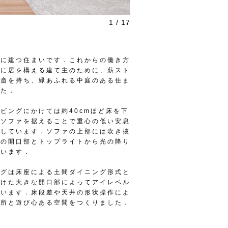
1 / 17
外に建つ住まいです．これからの働き方
外に居を構える建て主のために、薪スト
書斎を持ち、緑あふれる中庭のある住ま
した．
ビングにかけては約40cmほど床を下
ーソファを据えることで重心の低い安息
出しています．ソファの上部には吹き抜
上の開口部とトップライトから光の降り
ています．
ングは床座による土間ダイニング形式と
設けた大きな開口部によってアイレベル
ています．床段差や天井の形状操作によ
場所と遊び心ある空間をつくりました．