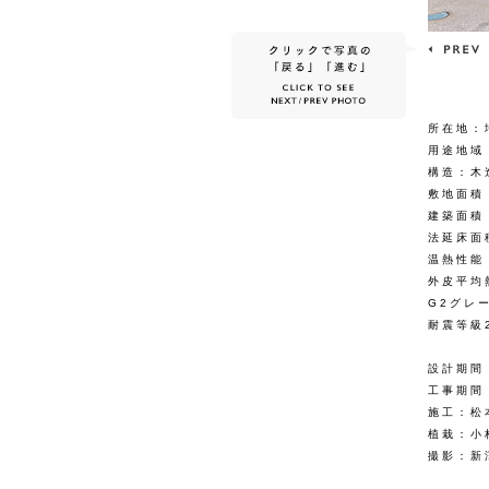
所在地：
用途地域
構造：木
敷地面積：
建築面積：
法延床面積
温熱性能
外皮平均熱
G2グレ
耐震等級
設計期間：
工事期間：
施工：松
植栽：小
撮影：新