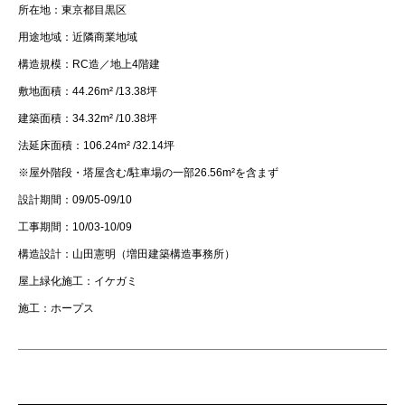
所在地：東京都目黒区
用途地域：近隣商業地域
構造規模：RC造／地上4階建
敷地面積：44.26m² /13.38坪
建築面積：34.32m² /10.38坪
法延床面積：106.24m² /32.14坪
※屋外階段・塔屋含む/駐車場の一部26.56m²を含まず
設計期間：09/05-09/10
工事期間：10/03-10/09
構造設計：山田憲明（増田建築構造事務所）
屋上緑化施工：イケガミ
施工：ホープス