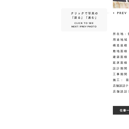
所在地：
用途地域
構造規模
敷地面積：
建築面積：
延床面積：
設計期間：
工事期間：
施工： 
店舗談話テ
店舗談話