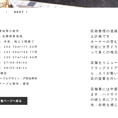
区画整理の道
愛知県小牧市
え計画です．
：近隣商業地域
オーナーの営
： 木造，地上２階建て
付近に大手ド
 254.70m²/77.04坪
って多くの地
 131.50m²/39.77坪
 135.37m²/40.94坪
店舗をリニュ
 07/09-08/02
ドラッグスト
 08/05-08/11
ら，人々が集
葵建設
店の提案を行
ーブルデザイン：戸田祐希利
テーブル製作：菱彩
店舗裏には中
ます．ハイサ
の緑と共にプ
光，自然を感