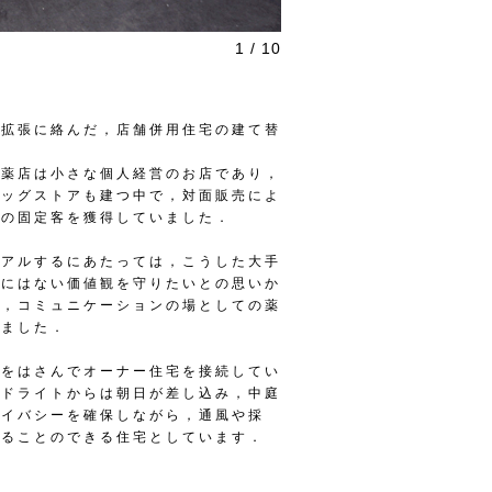
1 / 10
路拡張に絡んだ，店舗併用住宅の建て替
む薬店は小さな個人経営のお店であり，
ラッグストアも建つ中で，対面販売によ
元の固定客を獲得していました．
ーアルするにあたっては，こうした大手
アにはない価値観を守りたいとの思いか
い，コミュニケーションの場としての薬
いました．
庭をはさんでオーナー住宅を接続してい
イドライトからは朝日が差し込み，中庭
ライバシーを確保しながら，通風や採
じることのできる住宅としています．