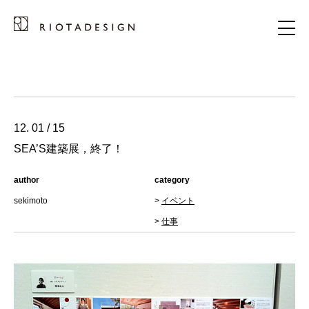
12. 01 / 15
SEA’S建築展，終了！
author
category
sekimoto
>
イベント
>
仕事