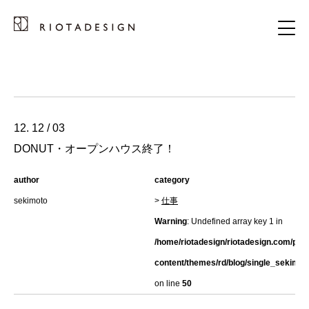
12. 12 / 03
DONUT・オープンハウス終了！
author
category
sekimoto
>
仕事
Warning
: Undefined array key 1 in
/home/riotadesign/riotadesign.com/pub
content/themes/rd/blog/single_sekimot
on line
50