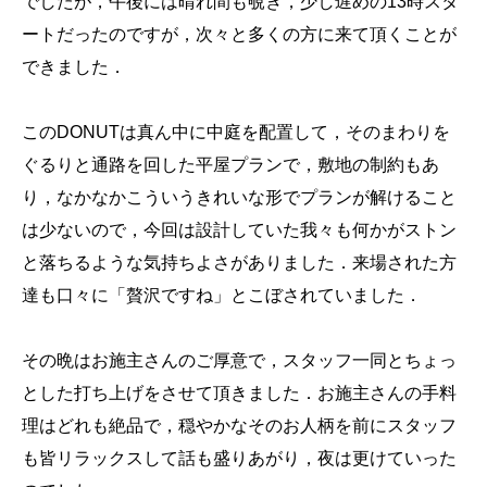
でしたが，午後には晴れ間も覗き，少し遅めの13時スタ
ートだったのですが，次々と多くの方に来て頂くことが
できました．
このDONUTは真ん中に中庭を配置して，そのまわりを
ぐるりと通路を回した平屋プランで，敷地の制約もあ
り，なかなかこういうきれいな形でプランが解けること
は少ないので，今回は設計していた我々も何かがストン
と落ちるような気持ちよさがありました．来場された方
達も口々に「贅沢ですね」とこぼされていました．
その晩はお施主さんのご厚意で，スタッフ一同とちょっ
とした打ち上げをさせて頂きました．お施主さんの手料
理はどれも絶品で，穏やかなそのお人柄を前にスタッフ
も皆リラックスして話も盛りあがり，夜は更けていった