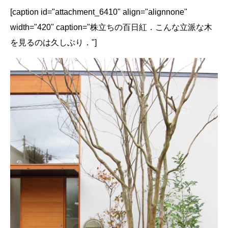
[caption id="attachment_6410" align="alignnone"
width="420" caption="株立ちの百日紅．こんな立派な木
を見るのは久しぶり．"]