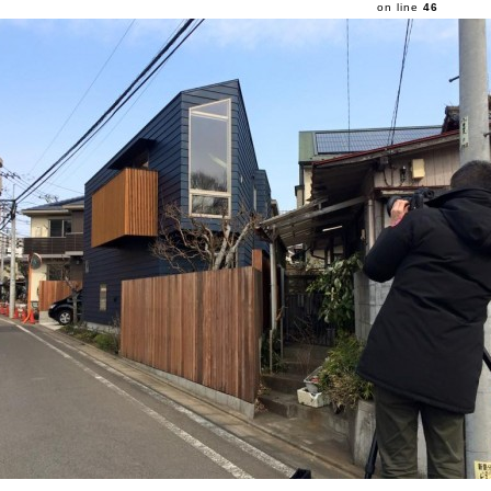
on line
46