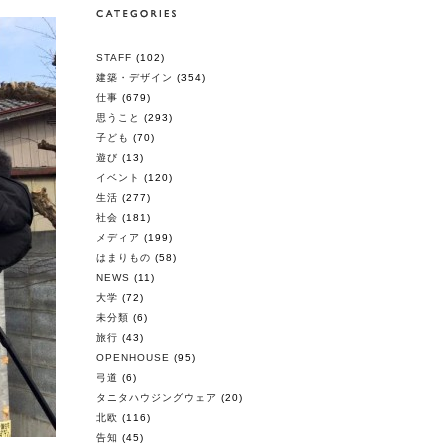
STAFF
(102)
建築・デザイン
(354)
仕事
(679)
思うこと
(293)
子ども
(70)
遊び
(13)
イベント
(120)
生活
(277)
社会
(181)
メディア
(199)
はまりもの
(58)
NEWS
(11)
大学
(72)
未分類
(6)
旅行
(43)
OPENHOUSE
(95)
弓道
(6)
タニタハウジングウェア
(20)
北欧
(116)
告知
(45)