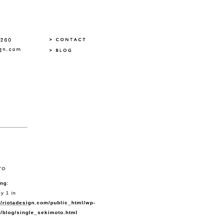
ing
:
y 1 in
/riotadesign.com/public_html/wp-
/blog/single_sekimoto.html