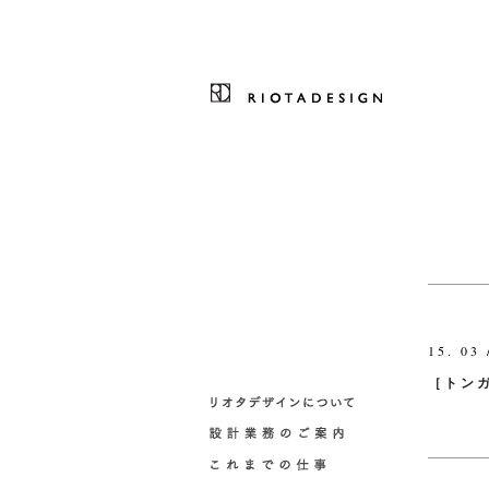
15. 03 
［トン