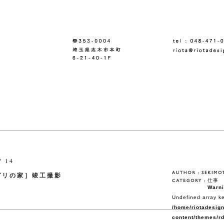
/ 14
ガリの家］竣工撮影
仕事
Warn
Undefined array ke
/home/riotadesign
content/themes/rd