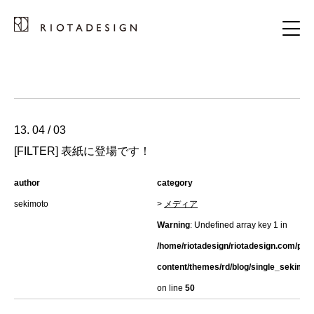
13. 04 / 03
[FILTER] 表紙に登場です！
author
category
sekimoto
>
メディア
Warning
: Undefined array key 1 in
/home/riotadesign/riotadesign.com/pub
content/themes/rd/blog/single_sekimot
on line
50