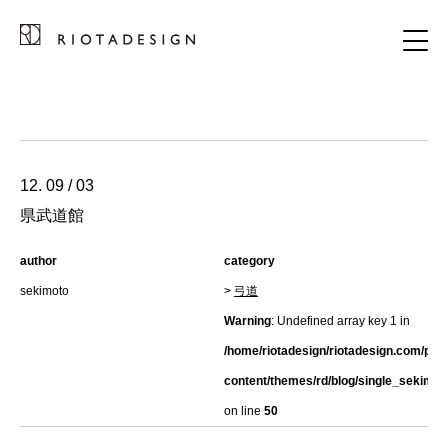
12. 09 / 03
県武道館
author
category
sekimoto
>
弓道
Warning
: Undefined array key 1 in
/home/riotadesign/riotadesign.com/pub
content/themes/rd/blog/single_sekimot
on line
50