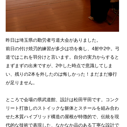
昨日は埼玉県の勤労者弓道大会がありました。
前日の​付け焼刃的練習が多少は功を奏し、4射中2中。弓
道では​これを羽分けと言います。自分の実力からすると
まずまず​の出来ですが、2中した時点で意識してしま
い、残りの2本​を外したのは悔しかった！まだまだ修行
が足りません。
ところで会場の県武道館、設計は松田平田です。コンク
リ​ート打放しのストイックな躯体とスチールを組み合わ
せた​木質ハイブリッド構造の屋根が特徴的で、伝統を現
代的な​技術で表現した、なかなか品のある丁寧な設計で