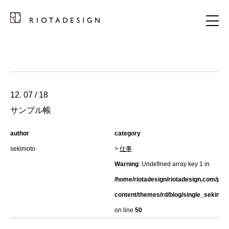
12. 07 / 18
サンプル帳
author
category
sekimoto
>
仕事
Warning
: Undefined array key 1 in
/home/riotadesign/riotadesign.com/pub
content/themes/rd/blog/single_sekimot
on line
50