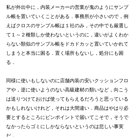
私が外出中に，内装メーカーの営業が鬼のようにサンプ
ル帳を置いていくことがある．事務所が小さいので，例
えばクロスのサンプル帳は１社のみ，その中でも厳選し
て１～２種類しか使わないというのに，違いがよくわか
らない類似のサンプル帳をドカドカッと置いていかれて
しまうと本当に困る．置く場所もないし，処分にも困
る．
同様に使いもしないのに店舗内装の安いクッションフロ
アや，逆に使いようのない高級建材の類いなど，向こう
は送りつけておけば使ってもらえるだろうと思っている
かもしれないけれど，それは大間違い．商品はやはり必
要とするところにピンポイントで届いてこそで，そうで
なかったらゴミにしかならないというのは悲しい事実
だ．