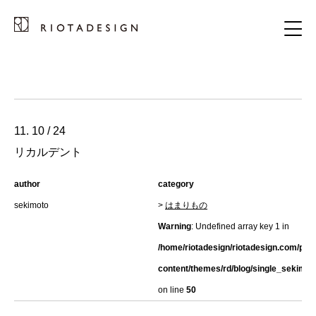
11. 10 / 24
リカルデント
author
category
sekimoto
>
はまりもの
Warning
: Undefined array key 1 in
/home/riotadesign/riotadesign.com/pub
content/themes/rd/blog/single_sekimot
on line
50