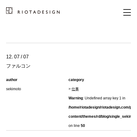
12. 07 / 07
ファルコン
author
category
sekimoto
>
仕事
Warning
: Undefined array key 1 in
/home/riotadesign/riotadesign.com/pub
content/themes/rd/blog/single_sekimot
on line
50