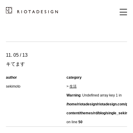
11. 05 / 13
キてます
author
category
sekimoto
>
生活
Warning
: Undefined array key 1 in
/home/riotadesign/riotadesign.com/pub
content/themes/rd/blog/single_sekimot
on line
50