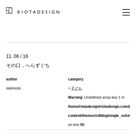
11. 06 / 16
その口，へらずぐち
author
category
sekimoto
>
子ども
Warning
: Undefined array key 1 in
/home/riotadesign/riotadesign.com/pub
content/themes/rd/blog/single_sekimot
on line
50