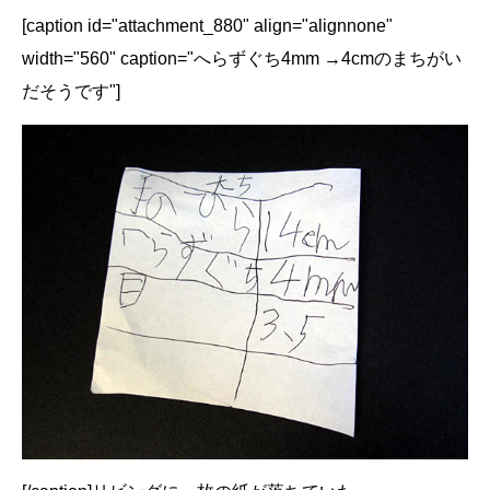
[caption id="attachment_880" align="alignnone"
width="560" caption="へらずぐち4mm →4cmのまちがい
だそうです"]